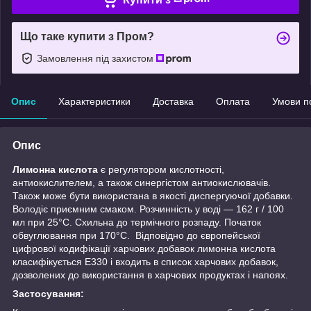
Що таке купити з Пром?
Замовлення під захистом
Опис
Характеристики
Доставка
Оплата
Умови п
Опис
Лимонна кислота
є регулятором кислотності,
антиокислителем, а також синергістом антиокислювачів.
Також може бути використана в якості диспергуючої добавки.
Володіє приємним смаком. Розчинність у воді — 162 г / 100
мл при 25°С. Схильна до термічного розпаду. Початок
обвуглювання при 170°С. Відповідно до європейської
цифрової кодифікації харчових добавок лимонна кислота
класифікується Е330 і входить в список харчових добавок,
дозволених до використання в харчових продуктах і напоях.
Застосування: