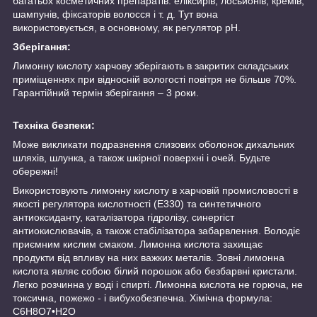
багатьох косметичних препаратів: еліксирів, лосьйонів, кремів,
шампунів, фіксаторів волосся і т. д. Тут вона
використовується, в основному, як регулятор рН.
Зберігання:
Лимонну кислоту харчову зберігають в закритих складських
приміщеннях при відносній вологості повітря не більше 70%.
Гарантійний термін зберігання – 3 роки.
Техніка безпеки:
Може викликати подразнення слизових оболонок дихальних
шляхів, шлунка, а також шкірної поверхні і очей. Будьте
обережні!
Використовують лимонну кислоту в харчовій промисловості в
якості регулятора кислотності (Е330) та синтетичного
антиоксиданту, каталізатора гідролізу, синергіст
антиокислювачів, а також стабілізатора забарвлення. Володіє
приємним кислим смаком. Лимонна кислота захищає
продукти від впливу на них важких металів. Зовні лимонна
кислота являє собою білий порошок або безбарвні кристали.
Легко розчинна у воді і спирті. Лимонна кислота не горюча, не
токсична, пожежо - і вибухобезпечна. Хімічна формула:
С6Н8О7•H2O