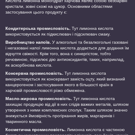
Кислота лимонна моногідрат харчова являє собою безбарвні
кристали, зовні схожі на цукор. Основними областями
застосування цього продукту є:
Кондитерська промисловість.
Тут лимонна кислота
використовується як підкислювач і підсилювач смаку.
Виробництво напоїв.
У алкогольні та безалкогольні газовані
і негазовані напої лимонна кислота додається для додання їм
відчуття свіжості. Крім того, вона є синергістом, тобто
речовиною, підсилює дію антиоксидантів, таких, наприклад,
як аскорбінова кислота.
Консервна промисловість.
Тут лимонна кислота
використовується як консервант замість оцту, який визнаний
канцерогеном і застосування якого в більшості країн в
харчовій промисловості різко обмежена.
Масло-жирова промисловість.
Тут лимонна кислота
захищає продукцію від дії в них слідів важких металів, шляхом
утворення з ними комплексних сполук. Таким шляхом значно
знижується ймовірність прогіркання жирів, маргаринів і
тваринного масла.
Косметична промисловість.
Лимонна кислота є частиною