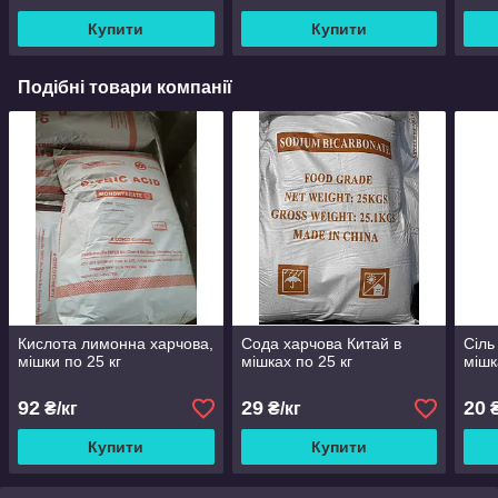
Купити
Купити
Подібні товари компанії
Кислота лимонна харчова,
Сода харчова Китай в
Сіль
мішки по 25 кг
мішках по 25 кг
мішк
92
29
20
₴/кг
₴/кг
₴
Купити
Купити