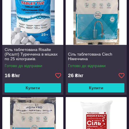
Сіль таблетована Risalte
(Рісалт) Туреччина в мішках
Сіль таблетована Ciech
по 25 кілограмів.
Німеччина
Готово до відправки
Готово до відправки
16
26
₴/кг
₴/кг
Купити
Купити