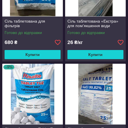
Сіль таблетована для
Сіль таблетована «Екстра»
фільтрів
для пом'якшення води
Готово до відправки
Готово до відправки
680
26
₴
₴/кг
Купити
Купити
–9%