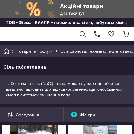
ТОВ «Фірма «КААПРІ» промислова хімія, побутова хімія, го
Товари та послуги
Сіль харчова, технічна. таблетована
Сіль таблетована
Таблетована сіль (NaCl) - сформована у вигляді таблетки і
ідеально підходить для відновної регенерації іонообмінних
смол в системах очищення води.
Сортування
0
Фільтри