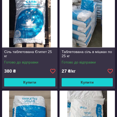
Сіль таблетована Єгипет 25
Таблетована сіль в мішках по
кг
25 кг
Готово до відправки
Готово до відправки
380
27
₴
₴/кг
Купити
Купити