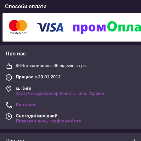
ТОВ «ФІРМА «КААПРІ»
Способи оплати
Код ЄДРПОУ: 21533628
Юридична адреса: Україна, м. Київ, проспект Павла Тичини.
Адреса складу/офісу: провулок Деревообробний 5, Київ.
Про нас
98% позитивних з 86 відгуків за рік
Працює з 23.01.2012
м. Київ
провулок Деревообробний 5, Київ, Україна
Контакти
Сьогодні вихідний
Показати весь графік роботи
Про нас