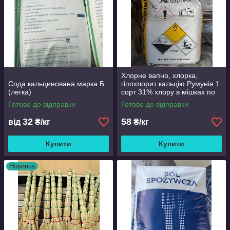
Хлорне вапно, хлорка,
Сода кальцинована марка Б
гіпохлорит кальцію Румунія 1
(легка)
сорт 31% хлору в мішках по
25 кілограмів
Готово до відправки
Готово до відправки
32
58
від
₴/кг
₴/кг
Купити
Купити
Новинка