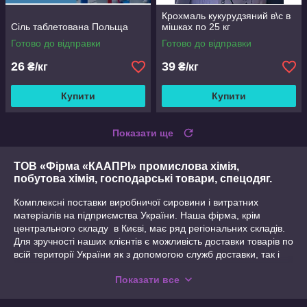
Крохмаль кукурудзяний в\с в
Сіль таблетована Польща
мішках по 25 кг
Готово до відправки
Готово до відправки
26
39
₴/кг
₴/кг
Купити
Купити
Показати ще
ТОВ «Фірма «КААПРІ» промислова хімія,
побутова хімія, господарські товари, спецодяг.
Комплексні поставки виробничої сировини і витратних
матеріалів на підприємства України. Наша фірма, крім
центрального складу в Києві, має ряд регіональних складів.
Для зручності наших клієнтів є можливість доставки товарів по
всій території України як з допомогою служб доставки, так і
власним транспортом. Наші постійні клієнти користуються
Показати все
знижками, відстрочками платежу.