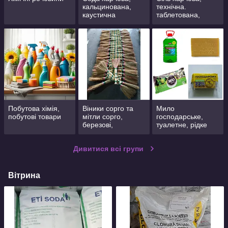
кальцинована,
технічна.
каустична
таблетована,
брикетована
Побутова хімія,
Віники сорго та
Мило
побутові товари
мітли сорго,
господарське,
березові,
туалетне, рідке
пластикові
Дивитися всі групи
Вітрина