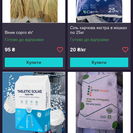
Сіль харчова екстра в мішках
Віник сорго в\ґ
по 25кг
Готово до відправки
Готово до відправки
95
20
₴
₴/кг
Купити
Купити