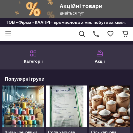
ТОВ «Фірма «КААПРІ» промислова хімія, побутова хімія, го
Категорії
Акції
Популярні групи
Хімічні речовини
Сода харчова,
Сіль харчова,