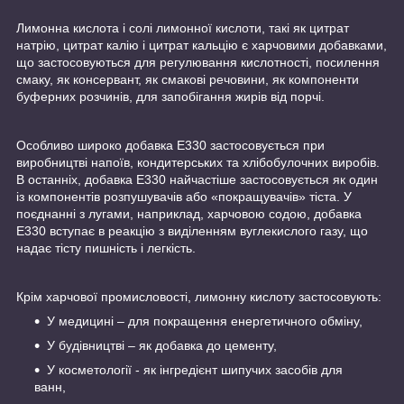
Лимонна кислота і солі лимонної кислоти, такі як цитрат
натрію, цитрат калію і цитрат кальцію є харчовими добавками,
що застосовуються для регулювання кислотності, посилення
смаку, як консервант, як смакові речовини, як компоненти
буферних розчинів, для запобігання жирів від порчі.
Особливо широко добавка Е330 застосовується при
виробництві напоїв, кондитерських та хлібобулочних виробів.
В останніх, добавка Е330 найчастіше застосовується як один
із компонентів розпушувачів або «покращувачів» тіста. У
поєднанні з лугами, наприклад, харчовою содою, добавка
Е330 вступає в реакцію з виділенням вуглекислого газу, що
надає тісту пишність і легкість.
Крім харчової промисловості, лимонну кислоту застосовують:
У медицині – для покращення енергетичного обміну,
У будівництві – як добавка до цементу,
У косметології - як інгредієнт шипучих засобів для
ванн,