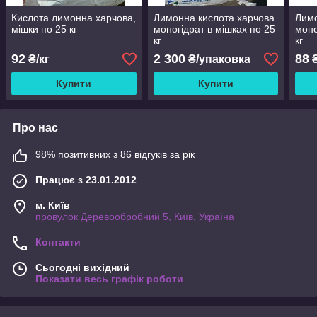
Кислота лимонна харчова,
Лимонна кислота харчова
Лимо
мішки по 25 кг
моногідрат в мішках по 25
моно
кг
кг
92
2 300
88
₴/кг
₴/упаковка
₴
Купити
Купити
Про нас
98% позитивних з 86 відгуків за рік
Працює з 23.01.2012
м. Київ
провулок Деревообробний 5, Київ, Україна
Контакти
Сьогодні вихідний
Показати весь графік роботи