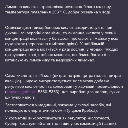
Лимонна кислота - кристалічна речовина білого кольору,
температура плавлення 153 ° C, добре розчинна у воді.
Оскільки цикл трикарбонових кислот використовують при
диханні всі аеробні організми, то лимонна кислота у певній
концентрації міститься у більшості прокаріотів і майже у всіх
еукаріотах (переважно в мітохондріях). У найбільшій
концентрації вона міститься у ряді рослин: у ягодах, плодах
цитрусових, хвої, стеблах махорки, особливо багато її в
китайському лимоннику та недозрілих лимонах.
Сама кислота, як і її солі (цитрат натрію, цитрат калію, цитрат
кальцію), широко використовується як смакова добавка,
регулятор кислотності та консервант у харчовій промисловості
(
харчові добавки
E330-Е333), для виробництва напоїв, сухих
шипучих напоїв.
Застосовується у медицині, зокрема у складі засобів, які
поліпшують енергетичний обмін (у циклі Кребса).
У косметиці використовується як регулятор кислотності,
буфер, хелатуючий агент, для шипучих композицій (ванни).