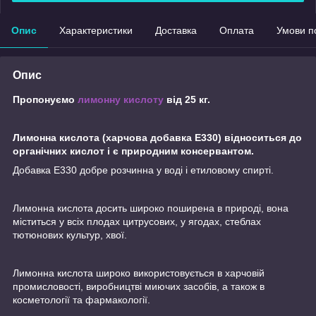
Опис
Характеристики
Доставка
Оплата
Умови п
Опис
Пропонуємо
лимонну кислоту
від 25 кг.
Лимонна кислота (харчова добавка Е330) відноситься до
органічних кислот і є природним консервантом.
Добавка Е330 добре розчинна у воді і етиловому спирті.
Лимонна кислота досить широко поширена в природі, вона
міститься у всіх плодах цитрусових, у ягодах, стеблах
тютюнових культур, хвої.
Лимонна кислота широко використовується в харчовій
промисловості, виробництві миючих засобів, а також в
косметології та фармакології.