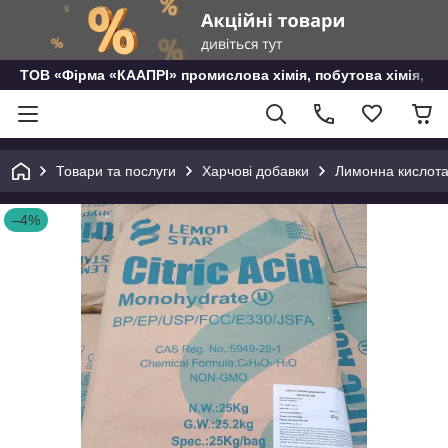
ТОВ «Фірма «КААПРІ» промислова хімія, побутова хімія, го
Товари та послуги
Харчові добавки
Лимонна кислот
–4%