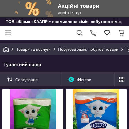
ТОВ «Фірма «КААПРІ» промислова хімія, побутова хімія, го
Товари та послуги
Побутова хімія, побутові товари
Т
Туалетний папір
Сортування
0
Фільтри