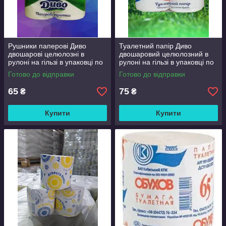
Рушники паперові Диво
Туалетний папір Диво
двошарові целюлозні в
двошаровий целюлозний в
рулоні на гільзі в упаковці по
рулоні на гільзі в упаковці по
2 штуки
4 штуки
Готово до відправки
Готово до відправки
65
75
₴
₴
Купити
Купити