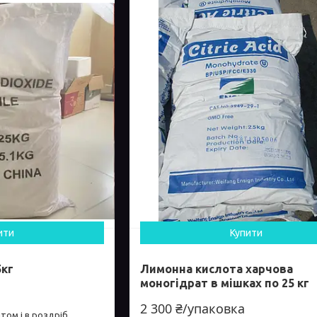
ити
Купити
5кг
Лимонна кислота харчова
моногідрат в мішках по 25 кг
2 300 ₴/упаковка
том і в роздріб