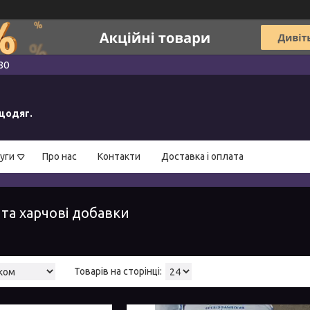
80
ецодяг.
уги
Про нас
Контакти
Доставка і оплата
 та харчові добавки