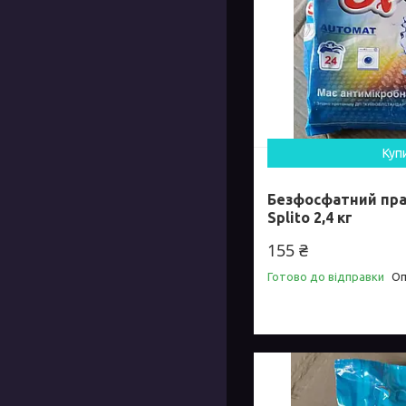
Куп
Безфосфатний пр
Splito 2,4 кг
155 ₴
Готово до відправки
Оп