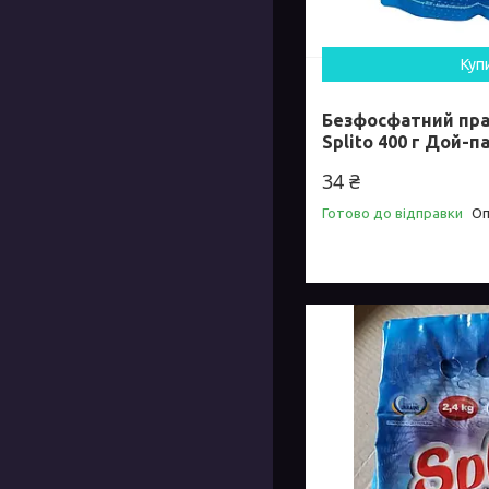
Куп
Безфосфатний пр
Splito 400 г Дой-п
34 ₴
Готово до відправки
Оп