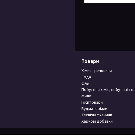
Товари
Хімічні речовини
Сода
Сіль
Побутова хімія, побутові то
Мило
Госптовари
Будматеріали
Технічні тканини
Харчові добавки