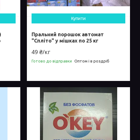
Купити
)
Пральний порошок автомат
о
"Спліто" у мішках по 25 кг
49 ₴/кг
Готово до відправки
Оптом і в роздріб