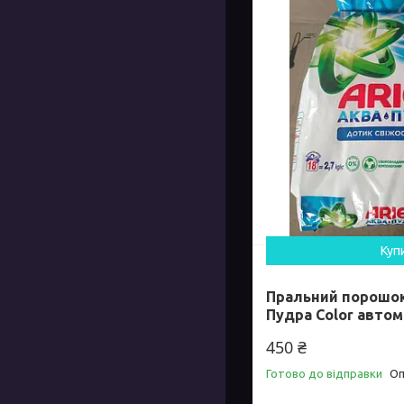
Куп
Пральний порошок 
Пудра Color автом
450 ₴
Готово до відправки
Оп