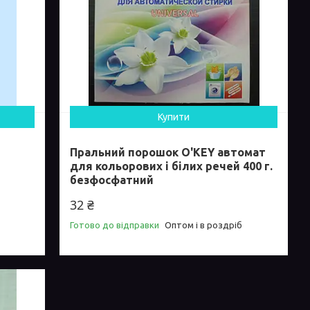
Купити
Пральний порошок O'KEY автомат
для кольорових і білих речей 400 г.
безфосфатний
32 ₴
Готово до відправки
Оптом і в роздріб