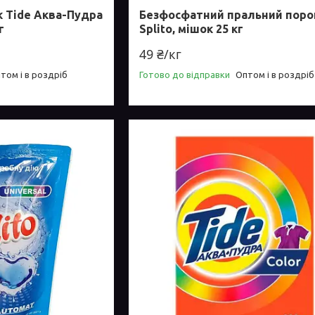
 Tide Аква-Пудра
Безфосфатний пральний пор
г
Splito, мішок 25 кг
49 ₴/кг
том і в роздріб
Готово до відправки
Оптом і в роздріб