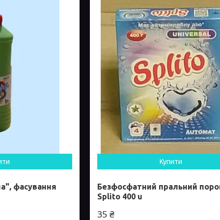
ити
Купити
а", фасування
Безфосфатний пральний пор
Splito 400 u
35 ₴