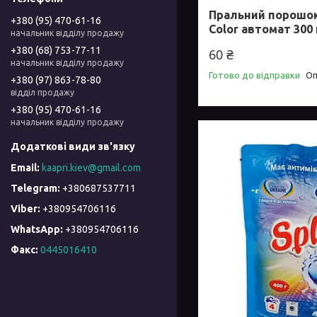
Пральний порошок
+380 (95) 470-61-16
Color автомат 300 
начальник відділу продажу
+380 (68) 753-77-11
60 ₴
начальник відділу продажу
Готово до відправки
Оп
+380 (97) 863-78-80
відділ продажу
+380 (95) 470-61-16
начальник відділу продажу
kaapri.kiev@gmail.com
+380687537711
+380954706116
+380954706116
Факс
0445016410