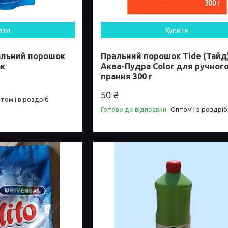
ити
Купити
альний порошок
Пральний порошок Tide (Тайд
ак
Аква-Пудра Color для ручног
прання 300 г
50 ₴
том і в роздріб
Готово до відправки
Оптом і в роздріб