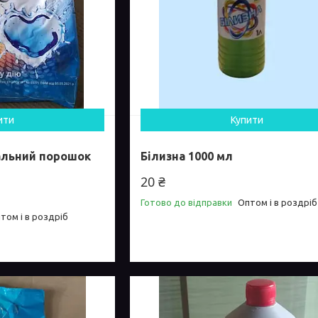
ити
Купити
альний порошок
Білизна 1000 мл
20 ₴
Готово до відправки
Оптом і в роздріб
том і в роздріб