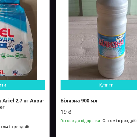
ити
Купити
Ariel 2,7 кг Аква-
Білизна 900 мл
ат
19 ₴
Готово до відправки
Оптом і в роздріб
том і в роздріб