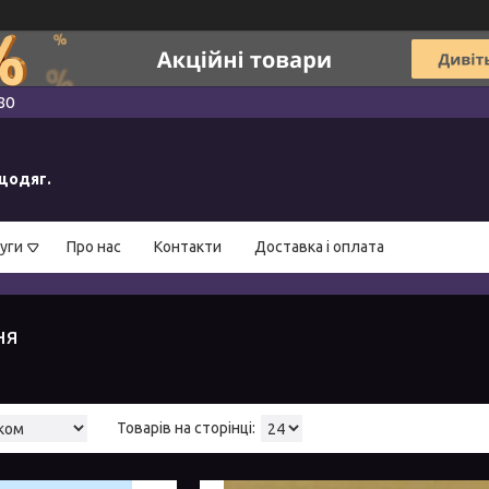
80
ецодяг.
уги
Про нас
Контакти
Доставка і оплата
ня