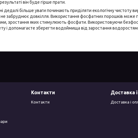
 результаті він буде гірше прати.
і дедалі більше уваги починають приділяти екологічну чистоту виро
 не забруднює довкілля. Використання фосфатних порошків може п
тями, зростання яких стимулюють фосфати. Використовуючи безфос
ту і допомагаєте зберегти водоймища від заростання водоростям
Контакти
Доставка і
Контакти
Доставка і оп
вари