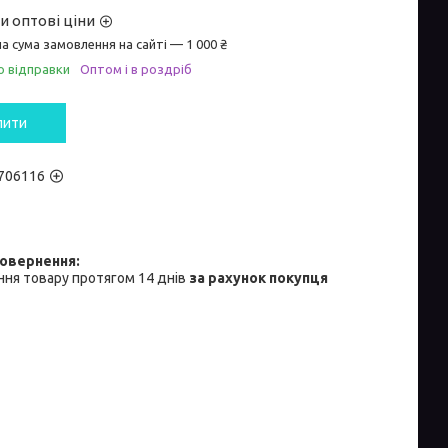
и оптові ціни
а сума замовлення на сайті — 1 000 ₴
о відправки
Оптом і в роздріб
пити
706116
ня товару протягом 14 днів
за рахунок покупця