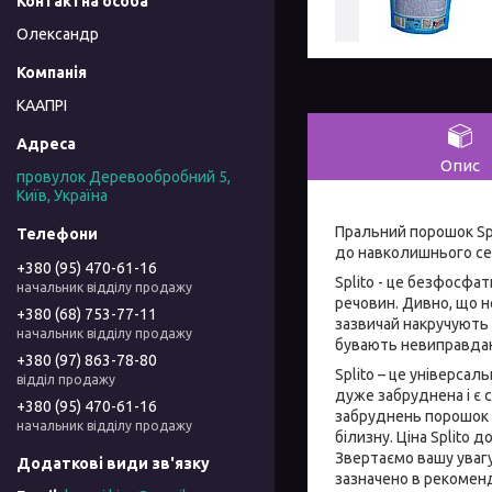
Олександр
КААПРІ
Опис
провулок Деревообробний 5,
Київ, Україна
Пральний порошок Spl
до навколишнього с
+380 (95) 470-61-16
Splito - це безфосфат
начальник відділу продажу
речовин. Дивно, що н
+380 (68) 753-77-11
зазвичай накручують в
начальник відділу продажу
бувають невиправдан
+380 (97) 863-78-80
Splito – це універсал
відділ продажу
дуже забруднена і є 
+380 (95) 470-61-16
забруднень порошок S
начальник відділу продажу
білизну. Ціна Splito
Звертаємо вашу увагу
зазначено в рекоменд