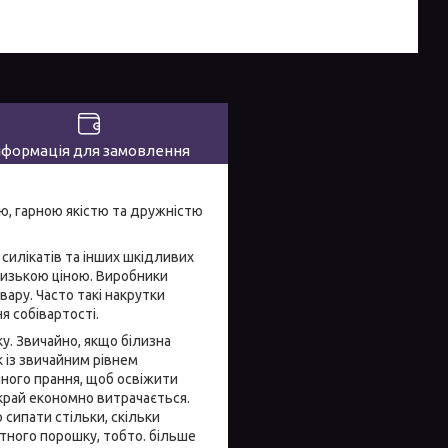
нформація для замовлення
ою, гарною якістю та дружністю
 силікатів та інших шкідливих
низькою ціною. Виробники
вару. Часто такі накрутки
 собівартості.
ку. Звичайно, якщо білизна
 із звичайним рівнем
ного прання, щоб освіжити
вкрай економно витрачається.
сипати стільки, скільки
атного порошку, тобто. більше