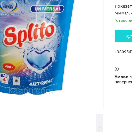
Показат
Мінімальн
Готово д
Ку
+380954
повернен