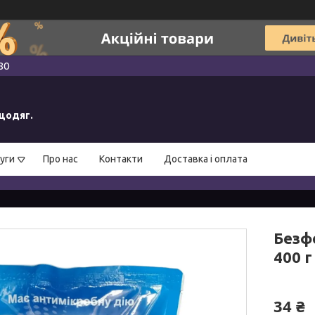
80
ецодяг.
уги
Про нас
Контакти
Доставка і оплата
Безф
400 г
34 ₴