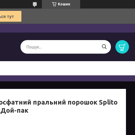
Кошик
осфатний пральний порошок Splito
 Дой-пак