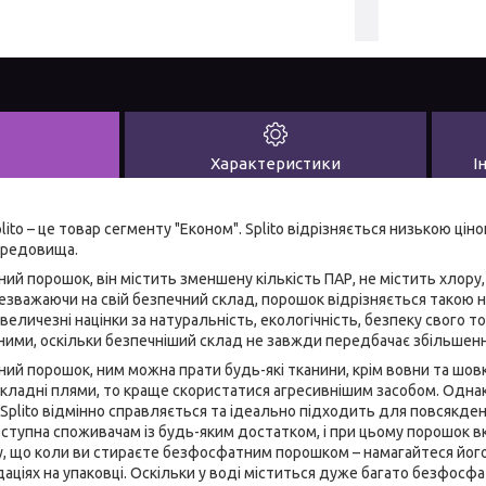
Характеристики
І
ito – це товар сегменту "Економ". Splito відрізняється низькою цін
ередовища.
ний порошок, він містить зменшену кількість ПАР, не містить хлору,
езважаючи на свій безпечний склад, порошок відрізняється такою 
еличезні націнки за натуральність, екологічність, безпеку свого то
ими, оскільки безпечніший склад не завжди передбачає збільшення
ьний порошок, ним можна прати будь-які тканини, крім вовни та шов
складні плями, то краще скористатися агресивнішим засобом. Однак
plito відмінно справляється та ідеально підходить для повсякден
 доступна споживачам із будь-яким достатком, і при цьому порошок 
, що коли ви стираєте безфосфатним порошком – намагайтеся його 
аціях на упаковці. Оскільки у воді міститься дуже багато безфосф