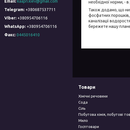
kaapri.kiev@gmail.com
необхідної норми, - в
+380687537711
Також додамо, що нин
фосфатних порошків,
+380954706116
каналізації водорос
бережете нашу плане
+380954706116
Факс
0445016410
Товари
Хімічні речовини
Сода
Сіль
Побутова хімія, побутові то
Мило
Госптовари