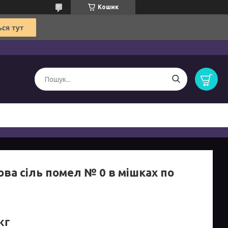
Кошик
ва сіль помел № 0 в мішках по
кг