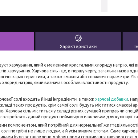
Характеристики
І
одукт харчування, який є меленими кристалами хлориду натрію, які 
в харчування. Харчова сіль - це, в першу чергу, загальна назва одн
логічні характеристики, а також смакові або споживчі параметри. Як
ь хлорид натрію, який визначає особливі властивості продукту.
чової солі входять й інші інгредієнти, а також
харчові добавки
. На
 складі таких продуктів, крім самої солі, будуть міститися смакові
. Харчова сіль міститься у складі різних сумішей приправ чи спецій
 солі роблять даний продукт неймовірно важливим для кулінарії та 
вим компонентом, який потрібний для нормальної життєдіяльності 
 солі потрібні не лише людям, а й усім живим істотам. Саме харчов
диками було встановлено добові норми споживання харчової солі 