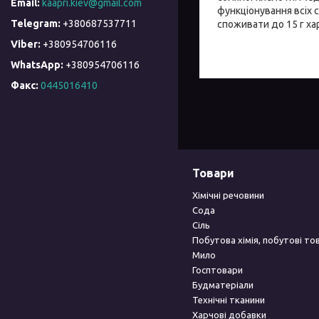
kaapri.kiev@gmail.com
функціонування всіх
+380687537711
споживати до 15 г хар
+380954706116
+380954706116
Факс
0445016410
Товари
Хімічні речовини
Сода
Сіль
Побутова хімія, побутові то
Мило
Госптовари
Будматеріали
Технічні тканини
Харчові добавки