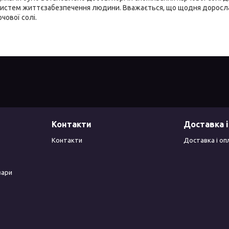
 систем життєзабезпечення людини. Вважається, що щодня доросла
чової солі.
Контакти
Доставка і
Контакти
Доставка і оп
вари