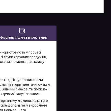
нформація для замовлення
використовують у процесі
ієї групи харчових продуктів,
 вже зазначалося до складу
приклад, існує часникова чи
 ароматизатори ідентичні смакам
. Відмінні смакові та споживчі
харчової галузі загалом.
організму людини. Крім того,
а сіль допомагає у виробленні
для нормального