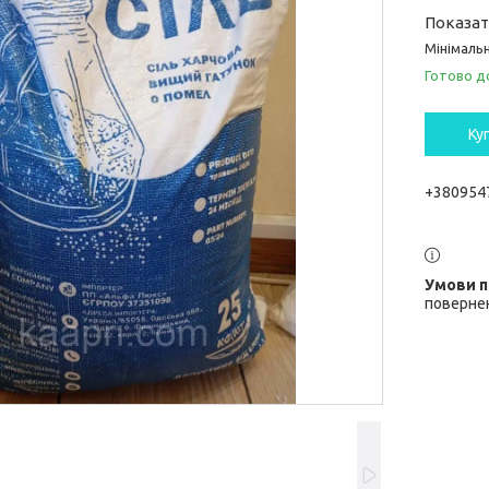
Показат
Мінімальн
Готово д
Ку
+380954
повернен