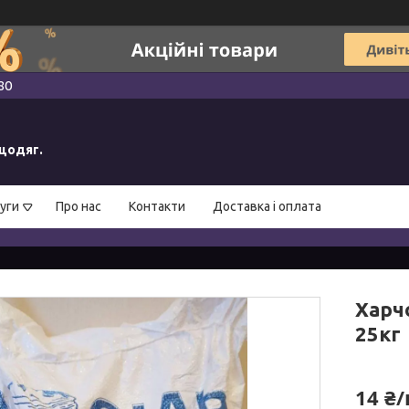
80
ецодяг.
уги
Про нас
Контакти
Доставка і оплата
Харчо
25кг
14 ₴/