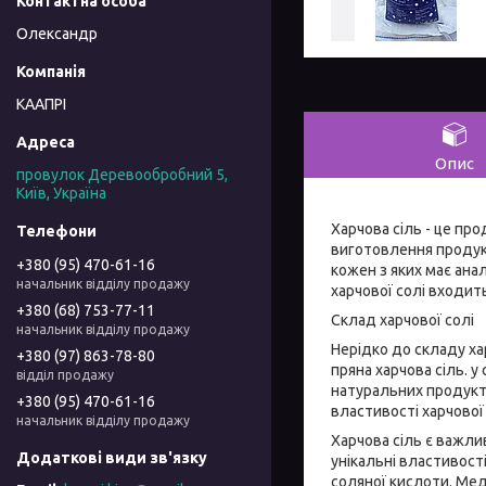
Олександр
КААПРІ
Опис
провулок Деревообробний 5,
Київ, Україна
Харчова сіль - це пр
виготовлення продукті
+380 (95) 470-61-16
кожен з яких має ана
начальник відділу продажу
харчової солі входит
+380 (68) 753-77-11
Склад харчової солі
начальник відділу продажу
Нерідко до складу хар
+380 (97) 863-78-80
пряна харчова сіль. у
відділ продажу
натуральних продуктів
+380 (95) 470-61-16
властивості харчової
начальник відділу продажу
Харчова сіль є важли
унікальні властивості
соляної кислоти. Ме