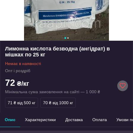
Лимонна кислота безводна (ангідрат) в
мішках по 25 кг
Немає в наявності
Опт і роздріб
72
₴/кг
Мінімальна сума замовлення на сайті — 1 000 ₴
71 ₴
від 500 кг
70 ₴
від 1000 кг
Опис
Характеристики
Доставка
Оплата
Умови п