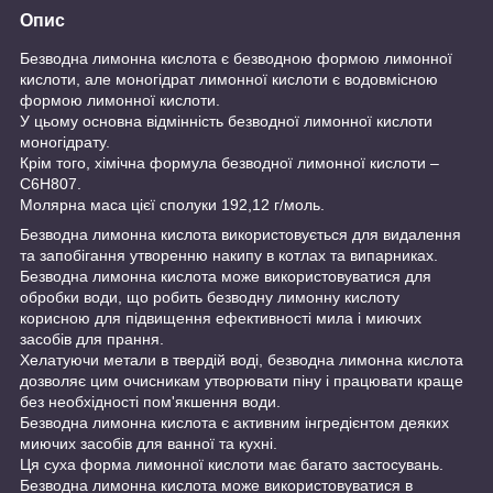
Опис
Безводна лимонна кислота є безводною формою лимонної
кислоти, але моногідрат лимонної кислоти є водовмісною
формою лимонної кислоти.
У цьому основна відмінність безводної лимонної кислоти
моногідрату.
Крім того, хімічна формула безводної лимонної кислоти –
С6Н807.
Молярна маса цієї сполуки 192,12 г/моль.
Безводна лимонна кислота використовується для видалення
та запобігання утворенню накипу в котлах та випарниках.
Безводна лимонна кислота може використовуватися для
обробки води, що робить безводну лимонну кислоту
корисною для підвищення ефективності мила і миючих
засобів для прання.
Хелатуючи метали в твердій воді, безводна лимонна кислота
дозволяє цим очисникам утворювати піну і працювати краще
без необхідності пом'якшення води.
Безводна лимонна кислота є активним інгредієнтом деяких
миючих засобів для ванної та кухні.
Ця суха форма лимонної кислоти має багато застосувань.
Безводна лимонна кислота може використовуватися в