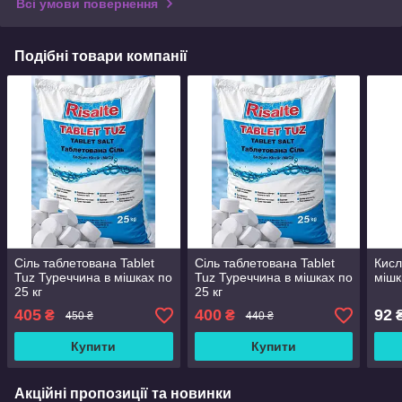
Всі умови повернення
Подібні товари компанії
Сіль таблетована Tablet
Сіль таблетована Tablet
Кисл
Tuz Туреччина в мішках по
Tuz Туреччина в мішках по
мішк
25 кг
25 кг
405
400
92
₴
₴
₴
450 ₴
440 ₴
Купити
Купити
Акційні пропозиції та новинки