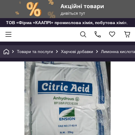
ТОВ «Фірма «КААПРІ» промислова хімія, побутова хімія, го
Товари та послуги
Харчові добавки
Лимонна кислот