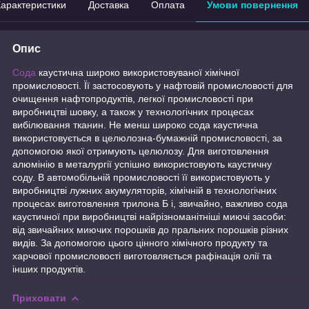
арактеристики
Доставка
Оплата
Умови повернення
Опис
Сода
каустична широко використовуваної хімічної
промисловості. Її застосовують у нафтовій промисловості для
очищення нафтопродуктів, легкої промисловості при
виробництві шовку, а також у технологічних процесах
вибілювання тканин. Не менш широко сода каустична
використовується в целюлозна-бумажній промисловості, за
допомогою якої отримують целюлозу. Для виготовлення
алюмінію в металургії успішно використовують каустичну
соду. В автомобільній промисловості її використовують у
виробництві лужних акумуляторів, хімічній в технологічних
процесах виготовлення трилона Б і, звичайно, важливо сода
каустичної при виробництві найрізноманітніші миючі засоби:
від звичайних миючих порошків до пральних порошків різних
видів. За допомогою цього цінного хімічного продукту та
харчової промисловості виготовляється рафінація олії та
інших продуктів.
Приховати