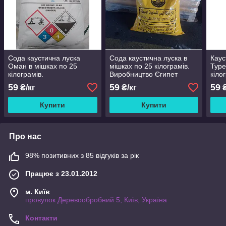
Сода каустична луска
Сода каустична луска в
Каус
Оман в мішках по 25
мішках по 25 кілограмів.
Туре
кілограмів.
Виробництво Єгипет
кіло
59
59
59
₴/кг
₴/кг
₴
Купити
Купити
Про нас
98% позитивних з 85 відгуків за рік
Працює з 23.01.2012
м. Київ
провулок Деревообробний 5, Київ, Україна
Контакти