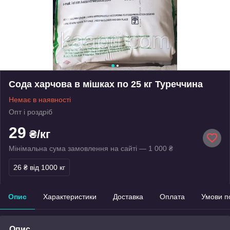
Сода харчова в мішках по 25 кг Туреччина
Немає в наявності
Опт і роздріб
29
₴/кг
Мінімальна сума замовлення на сайті — 1 000 ₴
26 ₴
від 1000 кг
Опис
Характеристики
Доставка
Оплата
Умови п
Опис