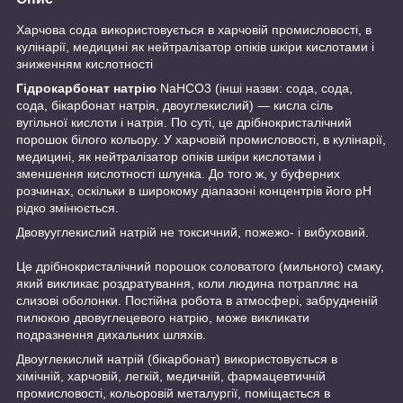
Харчова сода використовується в харчовій промисловості, в
кулінарії, медицині як нейтралізатор опіків шкіри кислотами і
зниженням кислотності
Гідрокарбонат натрію
NaHCO3 (інші назви: сода, сода,
сода, бікарбонат натрія, двоуглекислий) — кисла сіль
вугільної кислоти і натрія. По суті, це дрібнокристалічний
порошок білого кольору. У харчовій промисловості, в кулінарії,
медицині, як нейтралізатор опіків шкіри кислотами і
зменшення кислотності шлунка. До того ж, у буферних
розчинах, оскільки в широкому діапазоні концентрів його pH
рідко змінюється.
Двовууглекислий натрій не токсичний, пожежо- і вибуховий.
Це дрібнокристалічний порошок соловатого (мильного) смаку,
який викликає роздратування, коли людина потрапляє на
слизові оболонки. Постійна робота в атмосфері, забрудненій
пилюкою двовуглецевого натрію, може викликати
подразнення дихальних шляхів.
Двоуглекислий натрій (бікарбонат) використовується в
хімічній, харчовій, легкій, медичній, фармацевтичній
промисловості, кольоровій металургії, поміщається в