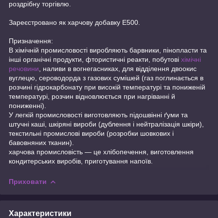
роздрібну торгівлю.
Зареєстровано як харчову добавку E500.
Призначення:
В хімічній промисловості виробляють барвники, пінопласти та
інші органічні продукти, фтористичні реакти, побутові
хімічні
речовини
, наливи в вогнегасниках, для відділення двоокис
вуглецю, сероводорда з газових сумішей (газ поглинається в
розчині гідрокарбонату при високій температурі та пониженій
температурі, розчин відновлюється при нагріванні й
пониженні).
У легкій промисловості виготовляють підошвінні ґуми та
штучні каші, шкіряні вироби (дублення і нейтралізація шкіри),
текстильні промислові вироби (розробки шовкових і
бавовняних тканин).
харчова промисловість — це хлібопечення, виготовлення
кондитерських виробів, приготування напоїв.
Приховати
Характеристики