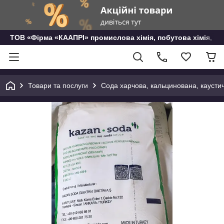
ТОВ «Фірма «КААПРІ» промислова хімія, побутова хімія, го
Товари та послуги
Сода харчова, кальцинована, каусти