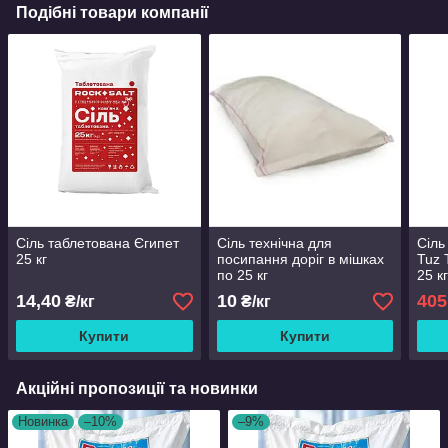
Подібні товари компанії
Сіль таблетована Єгипет
Сіль технічна для
Сіль
25 кг
посипання доріг в мішках
Tuz 
по 25 кг
25 к
14,40
10
405
₴/кг
₴/кг
Купити
Купити
Акційні пропозиції та новинки
Новинка
–10%
–9%