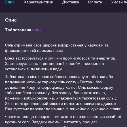
Опис
Характеристики
Доставка
Оплата
Умови п
Опис
Таблетована
сіль
Сіль отримала своє широке використання у харчовій та
фармацевтичній промисловості.
Вона застосовується у хімічній промисловості та енергетиці.
Застосовується для регенерації іонообмінних смол в
установках зі зм'якшення води.
Таблетована сіль являє собою спресовану в таблетки або
подушечки кухонну харчову сіль сорту «Екстра» без
додавання йоду та фероціаніду калію. Сіль маємо форму
таблетки білого кольору, без запаху. Вона нетоксична,
пожежо- і вибухобезпечна. Упаковується таблетована сіль у
25 кг поліпропіленовий мішок з поліетиленовим вкладишем.
Ряд суттєвих переваг порівняно із звичайною кухонною сіллю:
• велика площа поверхні, ніж таке ж по вазі кількість звичайної
кухонної солі. Завдяки цьому її витрати у процесі