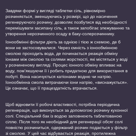
Завдяки формі у вигляді таблетки сіль, рівномірно
розчиняється, зменшуючись у розмірі, що до насичення
регенеруючого розчину, дозволяє позбутися від необхідності
перемішувати засипану сіль, а також запобігає злежуванню та
утворення нерозчинного осаду в баку-солерозчиннику.
Іонообмінні фільтри діють за однією і тією ж схемою, де б
вони не застосовувалися. Через ємність з іонообмінною
смолою проходить вода, де починається реакція обміну
іонами між смолою та солями жорсткості, які містяться у воді
у розчиненому вигляді. Процес іонного обміну впливає на
воду, пом'якшуючи її і робить придатною для використання в
побуті. Вона насичується катіонами водню чи натрію.
Іонообмінна смола витрачаючи іони натрію, «виснажується».
Це означає, що її працездатність втрачається.
Щоб відновити її робочі властивості, потрібна періодична
регенерація, що виконується за допомогою розчину кухонної
солі. Спеціальний бак із водою заповнюють таблетованою
сіллю. Після того як необхідний для регенерації обсяг солі
повністю розчиниться, одержаний розчин подається у фільтр
зі смолою. У цей час відбувається реакція, протилежна