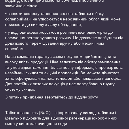
водопідготовки приблизно на 30% нижчі порівняно з
звичайною сіллю;
• завдяки «ефекту танення» сольові таблетки в баку-
солеприймачі не утворюється нерозчинний облог, який може
призвести до виходу з ладу обладнання;
• у воді однакової жорсткості розчиняється рівномірно до
насичення регенеруючого розчину. Це дозволяє позбутися від
додаткового перемішування вручну або механічним
способом.
Наша компанія гарантує своїм покупцям прийнятні ціни та
високу якість продукції. Ціна залежить від обсягу замовлення
та умов відвантаження. Більш повну інформацію про вартість,
незаймані скидки та акційні пропозиції. Ви можете дізнатися,
зателефонувавши на наш телефон або повідавши наш офіс.
Для постійних оптових покупців у нас передбачено гнучку
систему скидок.
З питань придбання звертайтесь до відділу збуту
Таблетована сіль (NaCl) - сформована у вигляді таблетки і
ідеально підходить для відновної регенерації іонообмінних
смол у системах очищення води.