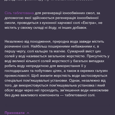
Сіль таблетована
для регенерації іонообмінних смол, за
допомогою якої здійснюється регенерація іонообмінної
смоли, проводиться з кухонної харчової солі «Екстра», не
містить у своєму складі ні йоду, ні інших добавок.
Незалежно від походження, природна вода завжди містить
розчинені солі. Найбільш поширеними небажаними є, в
першу чергу, солі кальцію та магнію. Сумарний вміст цих
солей у воді називається загальною жорсткістю. Присутність у
воді великої кількості солей жорсткості у багатьох випадках
робить воду непридатною для використання її у
господарських та побутових цілях, а також в окремих галузях
промисловості. Щоб знизити жорсткість води застосовуються
спеціальні пом'якшувальні установки. Однак, незалежно від
того, де використовується пом'якшувальна установка і який
обсяг води через неї проходить, зм'якшення води неможливе
без дуже важливого компонента — таблетованої солі.
Приховати