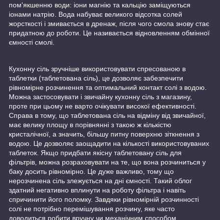
пом'якшенню води: іони магнію та кальцію заміщуються
іонами натрію. Вода набуває великого відсотка солей
жорсткості і змивається в дренаж, після чого смола знову стає
придатною до роботи. Це називається відновленням обмінної
ємності смолі.
Кухонну сіль зручніше використовувати спресованою в
таблетки (таблетована сіль), це дозволяє забезпечити
рівномірне розчинення та оптимальний контакт солі з водою.
Можна застосовувати і звичайну кухонну сіль з магазину,
проте при цьому не варто очікувати високої ефективності.
Справа в тому, що таблетована сіль на відміну від звичайної,
має велику площу в порівнянні з такою ж кількістю
кристалічної, а значить, більшу питну поверхню зіткнення з
водою. Це дозволяє заощадити на кількості використовуваних
таблеток. Якщо придбати якісну таблетовану сіль для
фільтрів, можна розраховувати на те, що вона розчиниться у
баку досить рівномірно. Це дуже важливо, тому що
нерозчинена сіль злежується на дні ємності. Такий облог
здатний негативно вплинути на роботу фільтра і навіть
спричинити його поломку. Завдяки рівномірній розчинності
солі не потрібно перемішування розчину, яке часто
доводиться робити вручну чи механічним способом.