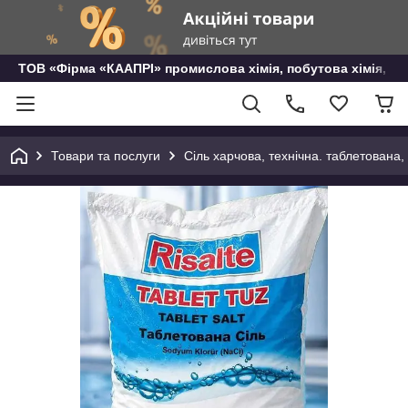
ТОВ «Фірма «КААПРІ» промислова хімія, побутова хімія, го
Товари та послуги
Сіль харчова, технічна. таблетована