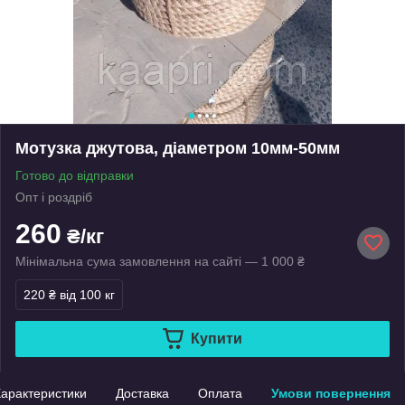
Мотузка джутова, діаметром 10мм-50мм
Готово до відправки
Опт і роздріб
260
₴/кг
Мінімальна сума замовлення на сайті — 1 000 ₴
220 ₴
від 100 кг
Купити
арактеристики
Доставка
Оплата
Умови повернення