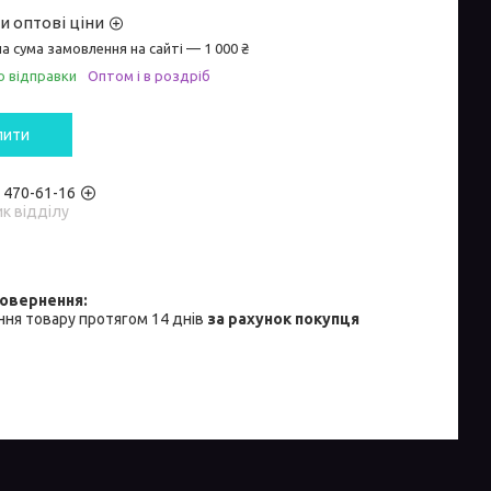
и оптові ціни
а сума замовлення на сайті — 1 000 ₴
о відправки
Оптом і в роздріб
пити
) 470-61-16
к відділу
ня товару протягом 14 днів
за рахунок покупця