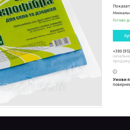
Показат
Мінімальн
Готово д
Ку
+380 (95
начальни
продажу
повернен