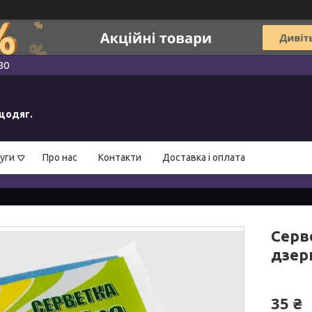
80
ецодяг.
уги
Про нас
Контакти
Доставка і оплата
Серв
дзер
35 ₴