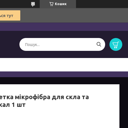
Кошик
етка мікрофібра для скла та
кал 1 шт