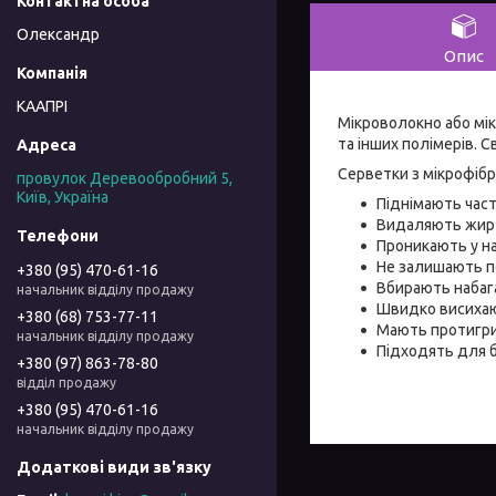
Олександр
Опис
КААПРІ
Мікроволокно або мік
та інших полімерів. 
Серветки з мікрофібр
провулок Деревообробний 5,
Київ, Україна
Піднімають част
Видаляють жир і
Проникають у на
Не залишають по
+380 (95) 470-61-16
Вбирають набага
начальник відділу продажу
Швидко висихаю
+380 (68) 753-77-11
Мають протигриб
начальник відділу продажу
Підходять для б
+380 (97) 863-78-80
відділ продажу
+380 (95) 470-61-16
начальник відділу продажу