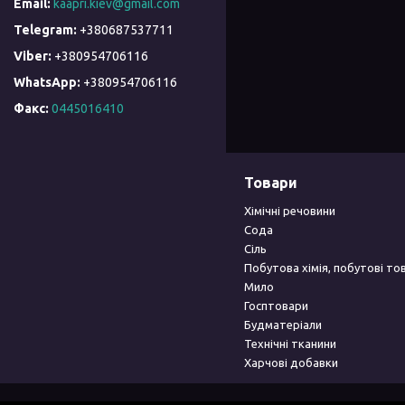
kaapri.kiev@gmail.com
+380687537711
+380954706116
+380954706116
Факс
0445016410
Товари
Хімічні речовини
Сода
Сіль
Побутова хімія, побутові то
Мило
Госптовари
Будматеріали
Технічні тканини
Харчові добавки