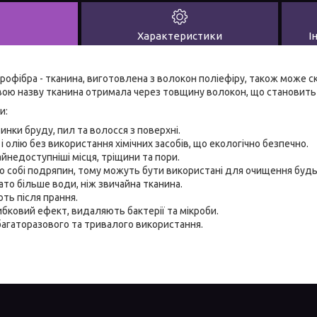
Характеристики
І
рофібра - тканина, виготовлена ​​з волокон поліефіру, також може 
Свою назву тканина отримала через товщину волокон, що становить 
и:
инки бруду, пил та волосся з поверхні.
 олію без використання хімічних засобів, що екологічно безпечно.
йнедоступніші місця, тріщини та пори.
 собі подряпин, тому можуть бути використані для очищення будь
то більше води, ніж звичайна тканина.
ть після прання.
ковий ефект, видаляють бактерії та мікроби.
агаторазового та тривалого використання.