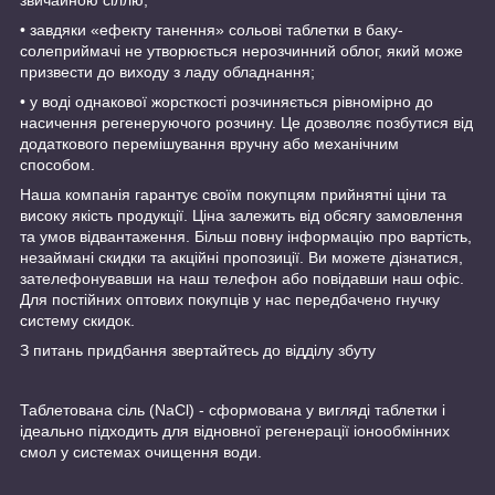
• завдяки «ефекту танення» сольові таблетки в баку-
солеприймачі не утворюється нерозчинний облог, який може
призвести до виходу з ладу обладнання;
• у воді однакової жорсткості розчиняється рівномірно до
насичення регенеруючого розчину. Це дозволяє позбутися від
додаткового перемішування вручну або механічним
способом.
Наша компанія гарантує своїм покупцям прийнятні ціни та
високу якість продукції. Ціна залежить від обсягу замовлення
та умов відвантаження. Більш повну інформацію про вартість,
незаймані скидки та акційні пропозиції. Ви можете дізнатися,
зателефонувавши на наш телефон або повідавши наш офіс.
Для постійних оптових покупців у нас передбачено гнучку
систему скидок.
З питань придбання звертайтесь до відділу збуту
Таблетована сіль (NaCl) - сформована у вигляді таблетки і
ідеально підходить для відновної регенерації іонообмінних
смол у системах очищення води.