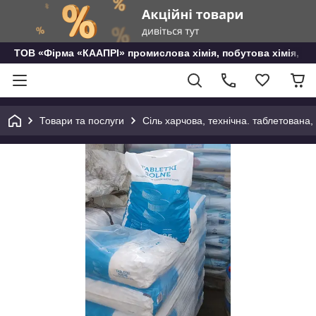
ТОВ «Фірма «КААПРІ» промислова хімія, побутова хімія, го
Товари та послуги
Сіль харчова, технічна. таблетована