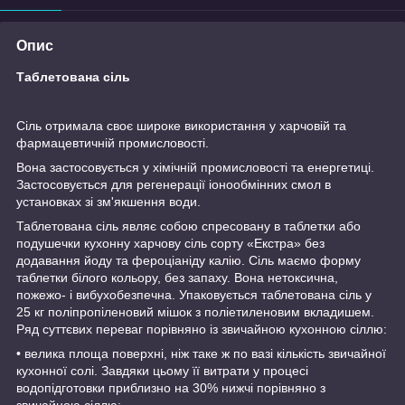
Опис
Таблетована сіль
Сіль отримала своє широке використання у харчовій та
фармацевтичній промисловості.
Вона застосовується у хімічній промисловості та енергетиці.
Застосовується для регенерації іонообмінних смол в
установках зі зм'якшення води.
Таблетована сіль являє собою спресовану в таблетки або
подушечки кухонну харчову сіль сорту «Екстра» без
додавання йоду та фероціаніду калію. Сіль маємо форму
таблетки білого кольору, без запаху. Вона нетоксична,
пожежо- і вибухобезпечна. Упаковується таблетована сіль у
25 кг поліпропіленовий мішок з поліетиленовим вкладишем.
Ряд суттєвих переваг порівняно із звичайною кухонною сіллю:
• велика площа поверхні, ніж таке ж по вазі кількість звичайної
кухонної солі. Завдяки цьому її витрати у процесі
водопідготовки приблизно на 30% нижчі порівняно з
звичайною сіллю;