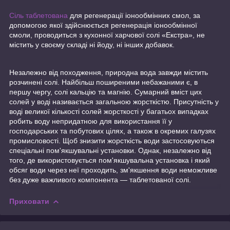
Сіль таблетована
для регенерації іонообмінних смол, за
допомогою якої здійснюється регенерація іонообмінної
смоли, проводиться з кухонної харчової солі «Екстра», не
містить у своєму складі ні йоду, ні інших добавок.
Незалежно від походження, природна вода завжди містить
розчинені солі. Найбільш поширеними небажаними є, в
першу чергу, солі кальцію та магнію. Сумарний вміст цих
солей у воді називається загальною жорсткістю. Присутність у
воді великої кількості солей жорсткості у багатьох випадках
робить воду непридатною для використання її у
господарських та побутових цілях, а також в окремих галузях
промисловості. Щоб знизити жорсткість води застосовуються
спеціальні пом'якшувальні установки. Однак, незалежно від
того, де використовується пом'якшувальна установка і який
обсяг води через неї проходить, зм'якшення води неможливе
без дуже важливого компонента — таблетованої солі.
Приховати