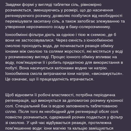
Завдяки формі у вигляді таблетки сіль, рівномірно
розчиняється, зменшуючись у розмірі, що до насичення
регенеруючого розчину, дозволяє позбутися від необхідності
перемішувати засипану сіль, а також запобігає злежуванню та
утворення нерозчинного осаду в баку-солерозчиннику.
Іонообмінні фільтри діють за однією і тією ж схемою, де б
вони не застосовувалися. Через ємність з іонообмінною
смолою проходить вода, де починається реакція обміну
іонами між смолою та солями жорсткості, які містяться у воді
у розчиненому вигляді. Процес іонного обміну впливає на
воду, пом'якшуючи її і робить придатною для використання в
побуті. Вона насичується катіонами водню чи натрію.
Іонообмінна смола витрачаючи іони натрію, «виснажується».
Це означає, що її працездатність втрачається.
Щоб відновити її робочі властивості, потрібна періодична
регенерація, що виконується за допомогою розчину кухонної
солі. Спеціальний бак із водою заповнюють таблетованою
сіллю. Після того як необхідний для регенерації обсяг солі
повністю розчиниться, одержаний розчин подається у фільтр
зі смолою. У цей час відбувається реакція, протилежна
пом'якшенню води: іони магнію та кальцію заміщуються