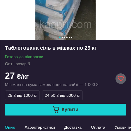
Таблетована сіль в мішках по 25 кг
Готово до відправки
Опт і роздріб
27
₴/кг
Мінімальна сума замовлення на сайті — 1 000 ₴
25 ₴
від 1000 кг
24,50 ₴
від 5000 кг
Купити
Опис
Характеристики
Доставка
Оплата
Умови п