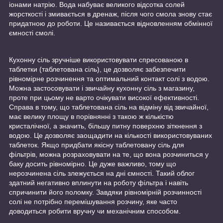
іонами натрію. Вода набуває великого відсотка солей
жорсткості і змивається в дренаж, після чого смола знову стає
придатною до роботи. Це називається відновленням обмінної
ємності смолі.
Кухонну сіль зручніше використовувати спресованою в
таблетки (таблетована сіль), це дозволяє забезпечити
рівномірне розчинення та оптимальний контакт солі з водою.
Можна застосовувати і звичайну кухонну сіль з магазину,
проте при цьому не варто очікувати високої ефективності.
Справа в тому, що таблетована сіль на відміну від звичайної,
має велику площу в порівнянні з такою ж кількістю
кристалічної, а значить, більшу питну поверхню зіткнення з
водою. Це дозволяє заощадити на кількості використовуваних
таблеток. Якщо придбати якісну таблетовану сіль для
фільтрів, можна розраховувати на те, що вона розчиниться у
баку досить рівномірно. Це дуже важливо, тому що
нерозчинена сіль злежується на дні ємності. Такий облог
здатний негативно вплинути на роботу фільтра і навіть
спричинити його поломку. Завдяки рівномірній розчинності
солі не потрібно перемішування розчину, яке часто
доводиться робити вручну чи механічним способом.