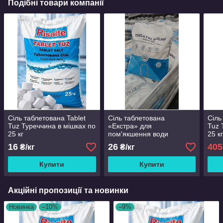
Подібні товари компанії
Сіль таблетована Tablet
Сіль таблетована
Сіль
Tuz Туреччина в мішках по
«Екстра» для
Tuz 
25 кг
пом'якшення води
25 к
16
26
405
₴/кг
₴/кг
Купити
Купити
Акційні пропозиції та новинки
Новинка
–10%
–9%