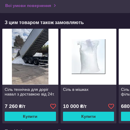
Всі умови повернення
З цим товаром також замовляють
Сіль технічна для доріг
Сіль в мішках
Сіль
навал з доставкою від 24т.
філь
7 260
10 000
680
₴/т
₴/т
Купити
Купити