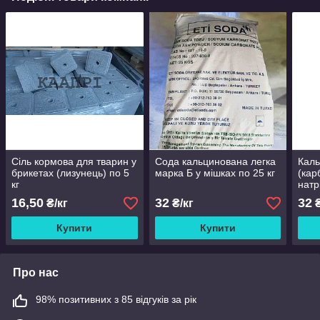
Сіль кормова для тварин у
Сода кальцинована легка
Каль
брикетах (лизунець) по 5
марка Б у мішках по 25 кг
(кар
кг
натр
мішк
16,50
32
32
₴/кг
₴/кг
₴
Купити
Купити
Про нас
98% позитивних з 85 відгуків за рік