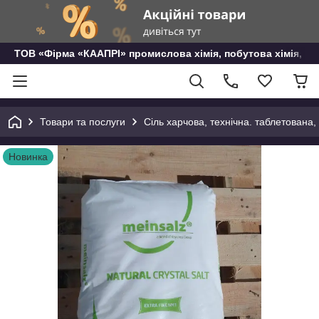
ТОВ «Фірма «КААПРІ» промислова хімія, побутова хімія, го
Товари та послуги
Сіль харчова, технічна. таблетована
Новинка