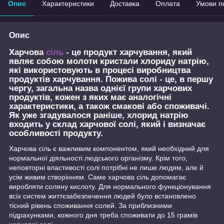
Опис
Характеристики
Доставка
Оплата
Умови п
Опис
Харчова
сіль
- це продукт харчування, який
являє собою молоти кристали хлориду натрію,
які використовують в процесі виробництва
продуктів харчування. Пожива солі - це, в першу
чергу, загальна назва однієї групи харчових
продуктів, кожен з яких має аналогічні
характеристики, а також смакові або споживачі.
Як уже згадувалося раніше, хлорид натрію
входить у склад харчової солі, який і визначає
особливості продукту.
Харчова сіль є важливим компонентом, який необхідний для
нормальної діяльності людського організму. Крім того,
неповторні властивості солі потрібні не лише людям, але й
усім живим створінням. Саме харчова сіль допомагає
виробляти соляну кислоту. Для нормального функціонування
всіх систем життєзабезпечення людей було встановлено
тісний рівень споживання солей. За приблизними
підрахунками, кожного дня треба споживати до 15 грамів