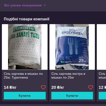
Всі умови повернення
Подібні товари компанії
Сіль харчова в мішках по
Сіль харчова екстра в
Сіль
25кг, Туреччина
мішках по 25кг
мішк
14
20
12
₴/кг
₴/кг
₴
Купити
Купити