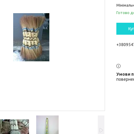
Мінімальн
Готово д
Ку
+380954
повернен