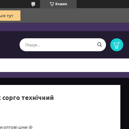
Кошик
 сорго технічний
и оптові ціни