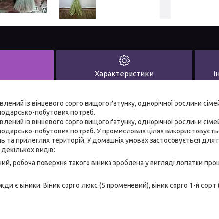
Характеристики
І
лений із вінцевого сорго вищого ґатунку, однорічної рослини сімей
подарсько-побутових потреб.
лений із вінцевого сорго вищого ґатунку, однорічної рослини сімей
подарсько-побутових потреб. У промислових цілях використовуєтьс
 та прилеглих територій. У домашніх умовах застосовується для п
 декількох видів:
ний, робоча поверхня такого віника зроблена у вигляді лопатки п
ди є віники. Віник сорго люкс (5 променевий), віник сорго 1-й сорт