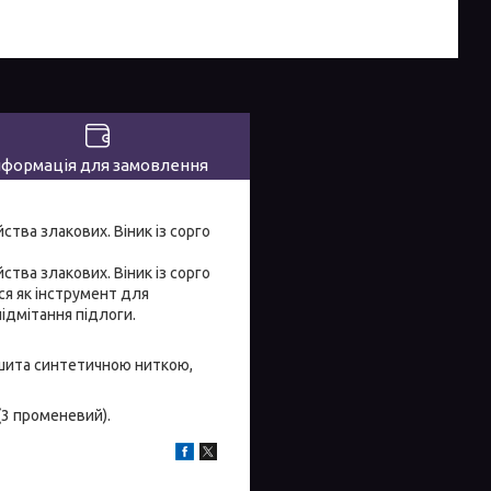
нформація для замовлення
ства злакових. Віник із сорго
ства злакових. Віник із сорго
я як інструмент для
ідмітання підлоги.
рошита синтетичною ниткою,
 (3 променевий).