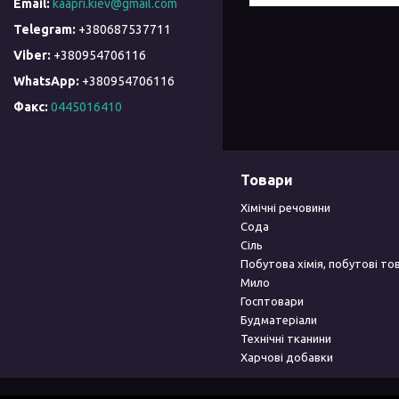
kaapri.kiev@gmail.com
+380687537711
+380954706116
+380954706116
Факс
0445016410
Товари
Хімічні речовини
Сода
Сіль
Побутова хімія, побутові то
Мило
Госптовари
Будматеріали
Технічні тканини
Харчові добавки