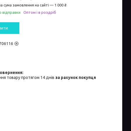
а сума замовлення на сайті — 1 000 ₴
о відправки
Оптом і в роздріб
пити
706116
ня товару протягом 14 днів
за рахунок покупця