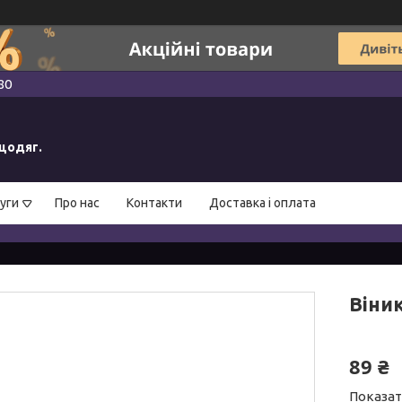
80
ецодяг.
уги
Про нас
Контакти
Доставка і оплата
Віник
89 ₴
Показат