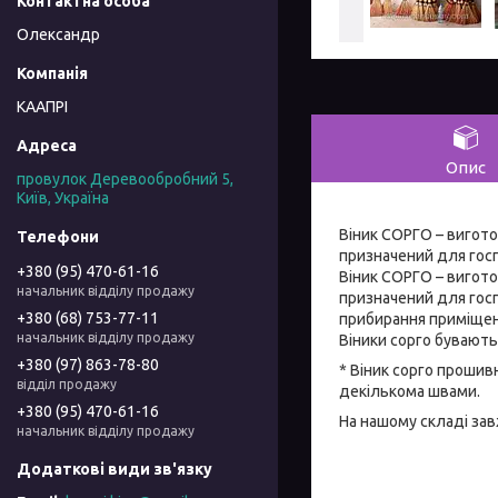
Олександр
КААПРІ
Опис
провулок Деревообробний 5,
Київ, Україна
Віник СОРГО – виготов
призначений для гос
+380 (95) 470-61-16
Віник СОРГО – виготов
начальник відділу продажу
призначений для гос
+380 (68) 753-77-11
прибирання приміщень
начальник відділу продажу
Віники сорго бувають
+380 (97) 863-78-80
* Віник сорго прошив
відділ продажу
декількома швами.
+380 (95) 470-61-16
На нашому складі завж
начальник відділу продажу