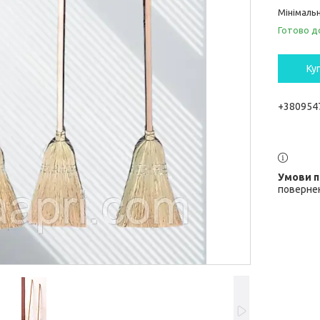
Мінімальн
Готово д
Ку
+380954
повернен