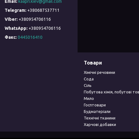
kaapri.kiev@gmail.com
+380687537711
+380954706116
+380954706116
Факс
0445016410
Товари
Хімічні речовини
Сода
Сіль
Побутова хімія, побутові то
Мило
Госптовари
Будматеріали
Технічні тканини
Харчові добавки