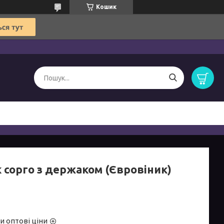
Кошик
к сорго з держаком (Євровіник)
и оптові ціни