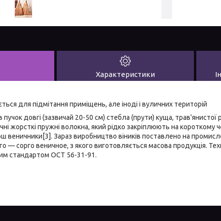
Характеристики
І
ться для підмітання приміщень, але іноді і вуличних територій
в пучок довгі (зазвичай 20-50 см) стебла (прути) куща, трав'янистої р
чні жорсткі пружні волокна, який рідко закріплюють на короткому 
рш веничники[3]. Зараз виробництво віників поставлено на промис
го — сорго веничное, з якого виготовляється масова продукція. Те
им стандартом ОСТ 56-31-91.