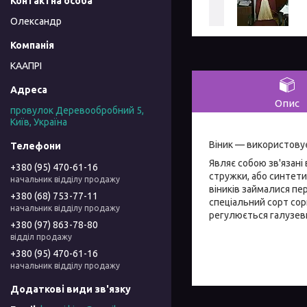
Олександр
КААПРІ
Опис
провулок Деревообробний 5,
Київ, Україна
Віник — використовує
Являє собою зв'язані 
+380 (95) 470-61-16
стружки, або синтети
начальник відділу продажу
віників займалися пе
+380 (68) 753-77-11
спеціальний сорт сор
начальник відділу продажу
регулюється галузев
+380 (97) 863-78-80
відділ продажу
+380 (95) 470-61-16
начальник відділу продажу