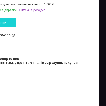
а сума замовлення на сайті — 1 000 ₴
о відправки
Оптом і в роздріб
пити
706116
ня товару протягом 14 днів
за рахунок покупця