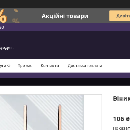
80
ецодяг.
уги
Про нас
Контакти
Доставка і оплата
Віни
106 ₴
Показат