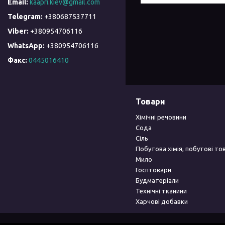
kaapri.kiev@gmail.com
+380687537711
+380954706116
+380954706116
Факс
0445016410
Товари
Хімічні речовини
Сода
Сіль
Побутова хімія, побутові то
Мило
Госптовари
Будматеріали
Технічні тканини
Харчові добавки