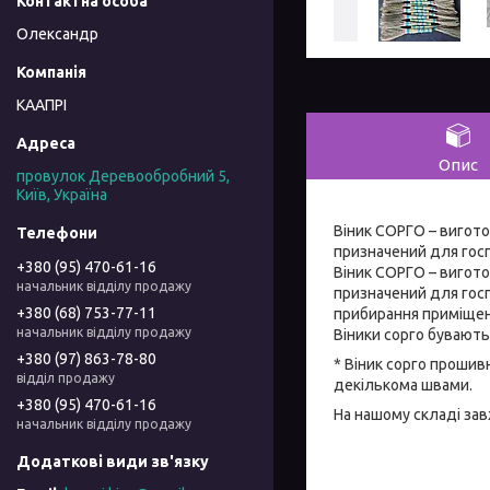
Олександр
КААПРІ
Опис
провулок Деревообробний 5,
Київ, Україна
Віник СОРГО – виготов
призначений для гос
+380 (95) 470-61-16
Віник СОРГО – виготов
начальник відділу продажу
призначений для гос
+380 (68) 753-77-11
прибирання приміщень
начальник відділу продажу
Віники сорго бувають
+380 (97) 863-78-80
* Віник сорго прошив
відділ продажу
декількома швами.
+380 (95) 470-61-16
На нашому складі завж
начальник відділу продажу