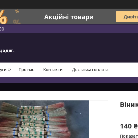
80
ецодяг.
уги
Про нас
Контакти
Доставка і оплата
Віник
140 ₴
Показат