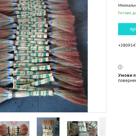
Мінімальн
Готово д
Ку
+380954
повернен