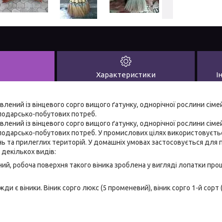
Характеристики
І
лений із вінцевого сорго вищого ґатунку, однорічної рослини сімей
подарсько-побутових потреб.
лений із вінцевого сорго вищого ґатунку, однорічної рослини сімей
подарсько-побутових потреб. У промислових цілях використовуєтьс
 та прилеглих територій. У домашніх умовах застосовується для п
 декількох видів:
ний, робоча поверхня такого віника зроблена у вигляді лопатки п
ди є віники. Віник сорго люкс (5 променевий), віник сорго 1-й сорт