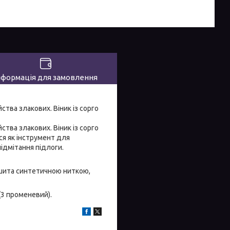
нформація для замовлення
ства злакових. Віник із сорго
ства злакових. Віник із сорго
я як інструмент для
ідмітання підлоги.
рошита синтетичною ниткою,
 (3 променевий).