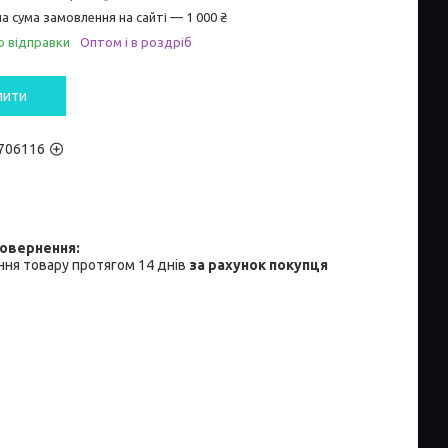
а сума замовлення на сайті — 1 000 ₴
о відправки
Оптом і в роздріб
пити
706116
ня товару протягом 14 днів
за рахунок покупця