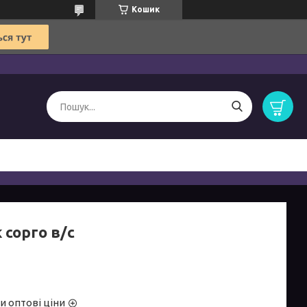
Кошик
 сорго в/с
и оптові ціни